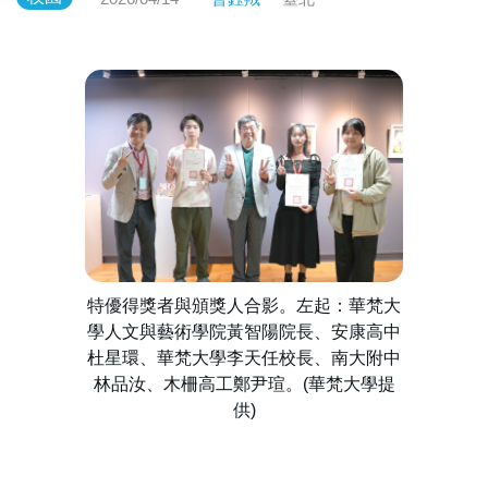
特優得獎者與頒獎人合影。左起：華梵大
學人文與藝術學院黃智陽院長、安康高中
杜星環、華梵大學李天任校長、南大附中
林品汝、木柵高工鄭尹瑄。(華梵大學提
供)