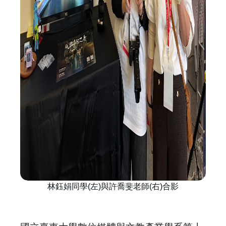
林鈺娟同學(左)與許喬斐老師(右)合影