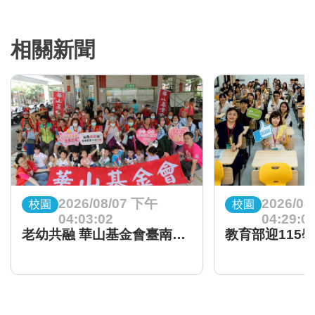
相關新聞
2026/08/07 下午
2026/08
校園
校園
04:03:02
04:29:0
老幼共融 華山基金會臺南南區天使站舉辦感恩茶會