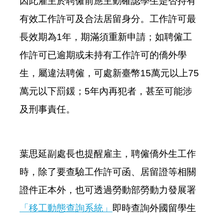
因此雇主於聘僱前應主動確認學生是否持有
有效工作許可及合法居留身分。工作許可最
長效期為
1
年，期滿須重新申請；如聘僱工
作許可已逾期或未持有工作許可的僑外學
生，屬違法聘僱，可處新臺幣
15
萬元以上
75
萬元以下罰鍰；
5
年內再犯者，甚至可能涉
及刑事責任。
葉思延副處長也提醒雇主，聘僱僑外生工作
時，除了要查驗工作許可函、居留證等相關
證件正本外，也可透過勞動部勞動力發展署
「移工動態查詢系統」
即時查詢外國留學生