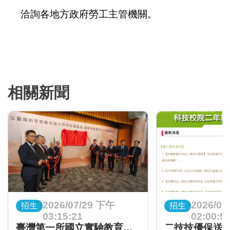
洽詢各地方政府勞工主管機關。
相關新聞
2026/07/29 下午
2026/05
招生
招生
03:15:21
02:00:5
臺灣第一所國立實驗教育學校 臺灣實中籌備處今揭牌